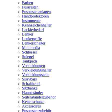
Farben
Fussrasten
Fussrastenanlagen
Handprotektoren
Instrumente
Kennzeichenhalter
Lackierbedarf
Lenker
Lenkergriffe
Lenkerschalter
Multimedia
Schlösser
Spiegel
Tankpads
Verkleidungen
Verkleidungshalter
Verkleidungsteile
Sissybars
Schalthebel
Sitzbänke
Hauptständer
Seitenständerzubehör
Kettenschutze
Accessoires
Fussrastenzubehör